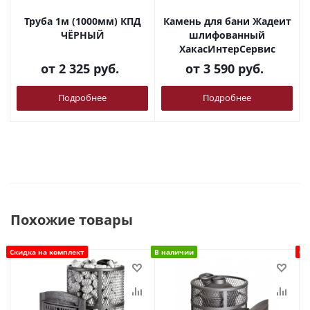
Труба 1м (1000мм) КПД
Камень для бани Жадеит
ЧЁРНЫЙ
шлифованный
ХакасИнтерСервис
от
2 325 руб.
от
3 590 руб.
Подробнее
Подробнее
Похожие товары
Скидка на комплект
В наличии
Ск