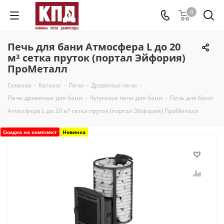
0
Печь для бани Атмосфера L до 20
м³ сетка пруток (портал Эйфория)
ПроМеталл
Главная
-
Каталог
-
Печи
-
Дровяные печи
-
Печи дровяные для бани
-
Чугунные печи для бани
-
Печь для бани
Атмосфера L до 20 м³ сетка пруток (портал Эйфория) ПроМеталл
Скидка на комплект
Новинка