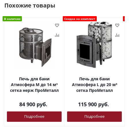
Похожие товары
В наличии
Скидка на комплект
Ск
Печь для бани
Печь для бани
Атмосфера М до 14 м³
Атмосфера L до 20 м³
сетка нерж ПроМеталл
сетка ПроМеталл
84 900
руб.
115 900
руб.
Подробнее
Подробнее