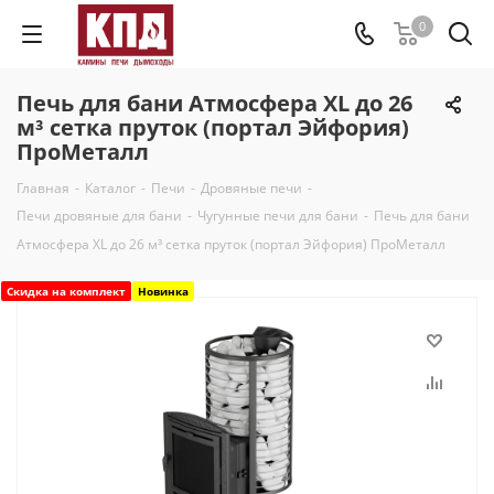
0
Печь для бани Атмосфера XL до 26
м³ сетка пруток (портал Эйфория)
ПроМеталл
Главная
-
Каталог
-
Печи
-
Дровяные печи
-
Печи дровяные для бани
-
Чугунные печи для бани
-
Печь для бани
Атмосфера XL до 26 м³ сетка пруток (портал Эйфория) ПроМеталл
Скидка на комплект
Новинка