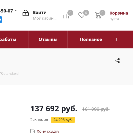
-50-07
Войти
Корзина
0
0
0
0
Мой кабинет
пуста
работы
Отзывы
Полезное
/R standard
137 692
руб.
161 990
руб.
Экономия
24 298
руб.
Хочу скидку