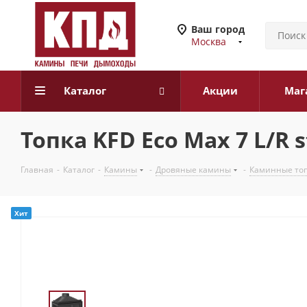
Ваш город
Москва
Каталог
Акции
Маг
Топка KFD Eco Max 7 L/R 
Главная
-
Каталог
-
Камины
-
Дровяные камины
-
Каминные то
Хит