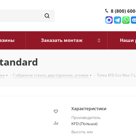
8 (800) 600
азины
Заказать монтаж
Наши 
standard
пки
-
Г-образное стекло, двустороннее, угловое
-
Топка KFD Eco Max 7 L
Характеристики
Производитель
KFD (Польша)
Высота, мм