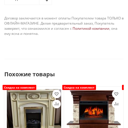
Договор заключается в момент оплаты Покупателем товара ТОЛЬКО в
ОФЛАЙН-МАГАЗИНЕ. Делая предварительный заказ, Покупатель
заверяет, что ознакомился и согласен с
Политикой компании
, она
ему ясна и понятна.
Похожие товары
Скидка на комплект
Скидка на комплект
Ск