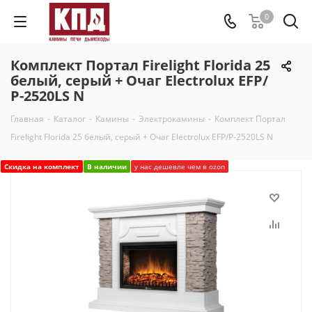
0
Комплект Портал Firelight Florida 25
белый, серый + Очаг Electrolux EFP/
Р-2520LS N
Главная
-
Каталог
-
Камины
-
Электрокамины
-
Комплект Портал
Firelight Florida 25 белый, серый + Очаг Electrolux EFP/Р-2520LS N
Скидка на комплект
В наличии
у нас дешевле чем в ozon