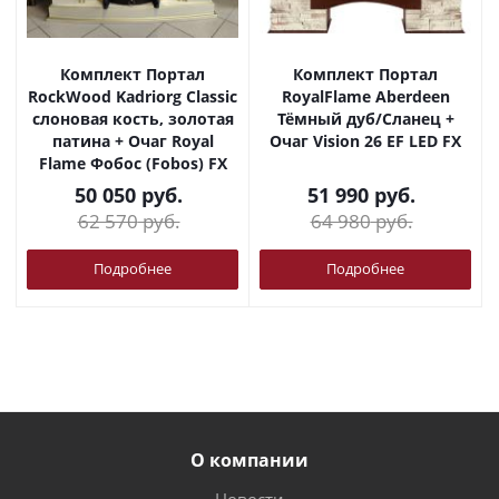
Комплект Портал
Комплект Портал
RockWood Kadriorg Classic
RoyalFlame Aberdeen
слоновая кость, золотая
Тёмный дуб/Сланец +
патина + Очаг Royal
Очаг Vision 26 EF LED FX
Flame Фобос (Fobos) FX
50 050
руб.
51 990
руб.
62 570
руб.
64 980
руб.
Подробнее
Подробнее
О компании