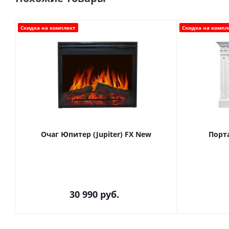
Скидка на комплект
Скидка на компл
Очаг Юпитер (Jupiter) FX New
Порта
30 990
руб.