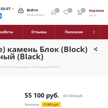
-50-07
Войти
Корзина
0
0
0
0
Мой кабинет
пуста
работы
Отзывы
Полезное
) камень Блок (Block)
ный (Black)
lame Юпитер (Jupiter) FX N Черный (Black)
55 100
руб.
68 980
руб.
Экономия
13 880
руб.