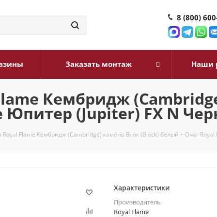
8 (800) 600
азины
Заказать монтаж
Наши 
lame Кембридж (Cambridge
 Юпитер (Jupiter) FX N Чер
Royal Flame Кембридж (Cambridge) камень Блок (Block) белый + Очаг Royal F
Характеристики
Производитель
Royal Flame