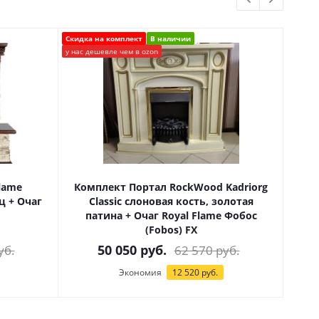
Скидка на комплект
В наличии
Скидка
у нас дешевле чем в ozon
у нас д
lame
Комплект Портал RockWood Kadriorg
Ком
ц + Очаг
Classic слоновая кость, золотая
бел
патина + Очаг Royal Flame Фобос
(Fobos) FX
50 050
руб.
уб.
62 570
руб.
Экономия
12 520
руб.