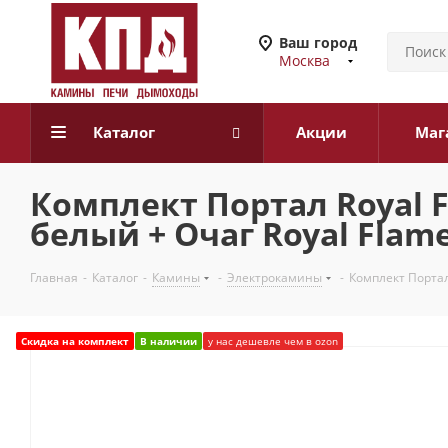
Ваш город
Москва
Каталог
Акции
Маг
Комплект Портал Royal F
белый + Очаг Royal Flame
Главная
-
Каталог
-
Камины
-
Электрокамины
-
Комплект Портал 
Скидка на комплект
В наличии
у нас дешевле чем в ozon