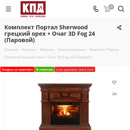
0
Комплект Портал Sherwood
грецкий орех + Очаг 3D Fog 24
(Паровой)
Главная
-
Каталог
-
Камины
-
Электрокамины
-
Комплект Портал
Sherwood грецкий орех + Очаг 3D Fog 24 (Паровой)
Скидка на комплект
В наличии
у нас дешевле чем в ozon