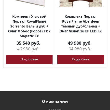
Комплект Угловой
Комплект Портал
Портал RoyalFlame
RoyalFlame Aberdeen
Sorrento Белый дуб +
Тёмный дуб/Сланец +
Очаг Фобос (Fobos) FX /
Очаг Vision 26 EF LED FX
Majestic FX
35 540
руб.
49 980
руб.
46 980
руб.
64 980
руб.
Подробнее
Подробнее
О компании