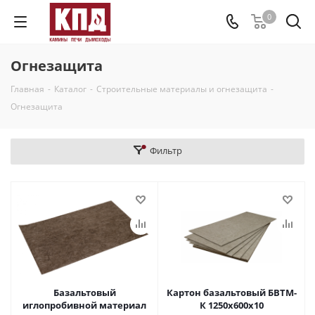
0
Огнезащита
Главная
-
Каталог
-
Строительные материалы и огнезащита
-
Огнезащита
Фильтр
Базальтовый
Картон базальтовый БВТМ-
иглопробивной материал
К 1250х600х10