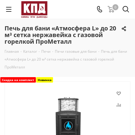
0
Печь для бани «Атмосфера L» до 20
м³ сетка нержавейка с газовой
горелкой ПроМеталл
Главная
-
Каталог
-
Печи
-
Печи газовые для бани
-
Печь для бани
«Атмосфера L» до 20 м³ сетка нержавейка с газовой горелкой
ПроМеталл
Скидка на комплект
Новинка