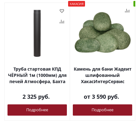
ХАКАСИЯ
В 
Труба стартовая КПД
Камень для бани Жадеит
ЧЁРНЫЙ 1м (1000мм) для
шлифованный
печей Атмосфера, Бахта
ХакасИнтерСервис
2 325
руб.
от
3 590 руб.
Подробнее
Подробнее