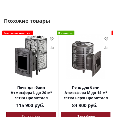
Похожие товары
Скидка на комплект
В наличии
Ск
Печь для бани
Печь для бани
Атмосфера L до 20 м³
Атмосфера М до 14 м³
сетка ПроМеталл
сетка нерж ПроМеталл
115 900
руб.
84 900
руб.
Подробнее
Подробнее