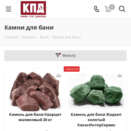
0
Камни для бани
Главная
-
Каталог
-
Баня
-
Камни для бани
Фильтр
ХАКАСИЯ
Камень для бани Кварцит
Камень для бани Жадеит
малиновый 20 кг
колотый
ХакасИнтерСервис