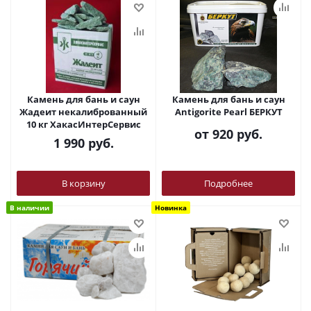
Камень для бань и саун
Камень для бань и саун
Жадеит некалиброванный
Antigorite Pearl БЕРКУТ
10 кг ХакасИнтерСервис
от
920 руб.
1 990
руб.
В корзину
Подробнее
В наличии
Новинка