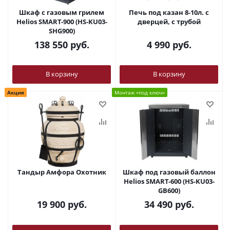
Шкаф c газовым грилем
Печь под казан 8-10л. с
Helios SMART-900 (HS-KU03-
дверцей, с трубой
SHG900)
138 550
руб.
4 990
руб.
В корзину
В корзину
Акция
Монтаж «под ключ»
Тандыр Амфора Охотник
Шкаф под газовый баллон
Helios SMART-600 (HS-KU03-
GB600)
19 900
руб.
34 490
руб.