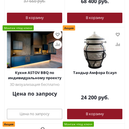
68 400
руб.
37 660
руб.
В корзину
В корзину
Монтаж «под ключ»
Акция
Кухня ASTOV BBQ по
Тандыр Амфора Есаул
индивидуальному проекту
3D визуализация бесплатно
Цена по запросу
24 200
руб.
Цена по запросу
В корзину
Акция
Монтаж «под ключ»