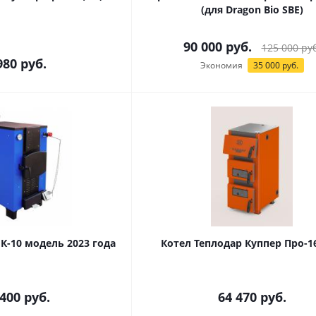
(для Dragon Bio SBE)
90 000
руб.
125 000
руб
980
руб.
Экономия
35 000
руб.
К-10 модель 2023 года
Котел Теплодар Куппер Про-16
 400
руб.
64 470
руб.