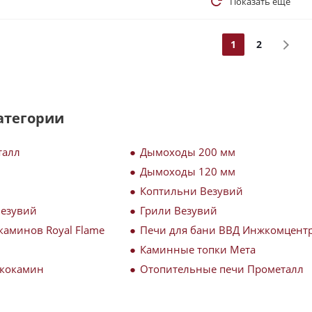
Показать еще
1
2
атегории
талл
Дымоходы 200 мм
Дымоходы 120 мм
Коптильни Везувий
Везувий
Грили Везувий
каминов Royal Flame
Печи для бани ВВД Инжкомцент
Каминные топки Мета
Экокамин
Отопительные печи Прометалл