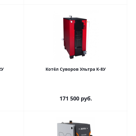
2У
Котёл Суворов Ультра К-8У
171 500
руб.