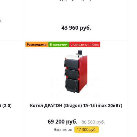
.
43 960
руб.
Распродажа
В наличии
в магазине г. Клин
 (2.0)
Котел ДРАГОН (Dragon) TA-15 (max 20кВт)
69 200
руб.
86 500
руб.
Экономия
17 300
руб.