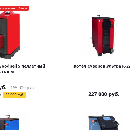
в магазине г Тверь
Woodpell 5 пеллетный
Котёл Суворов Ультра К-2
60 кв м
уб.
165 000
руб.
227 000
руб.
я
33 000
руб.