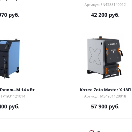
Артикул: EN4588140012
970
руб.
42 200
руб.
 Тополь-М 14 кВт
Котел Zota Master X 18П
: TP4931121014
Артикул: MS4931120018
400
руб.
57 900
руб.