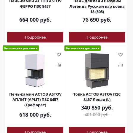
Печь-камин АСТОВ ASTOV
Печь для бани Везувий
ФЕРРО П3С 8457
Легенда Русский пар ковка
18 (505)
664 000
руб.
76 690
руб.
Подробнее
Подробнее
Бесплатная доставка
Бесплатная доставка
Печь-камин АСТОВ ASTOV
Топка АСТОВ ASTOV П2С
АПЛИТ (APLIT) П3С 8457
8457 Левая (L)
(Трафарет)
340 850
руб.
618 000
руб.
401 000
руб.
Подробнее
Подробнее