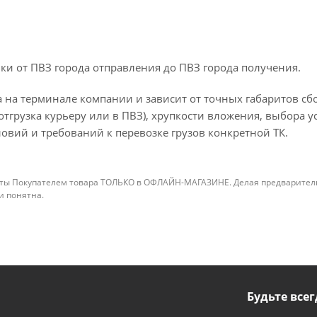
ки от ПВЗ города отправления до ПВЗ города получения.
 на терминале компании и зависит от точных габаритов сбо
отгрузка курьеру или в ПВЗ), хрупкости вложения, выбора у
овий и требований к перевозке грузов конкретной ТК.
ты Покупателем товара ТОЛЬКО в ОФЛАЙН-МАГАЗИНЕ. Делая предварительны
 и понятна.
Будьте всег