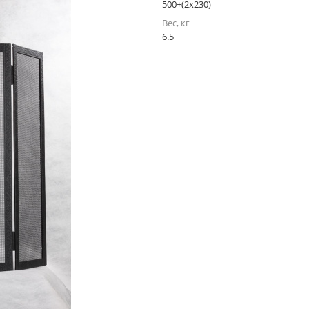
500+(2х230)
Вес, кг
6.5