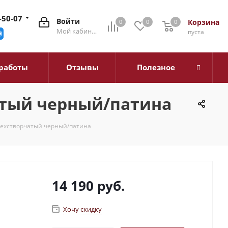
-50-07
Войти
Корзина
0
0
0
0
Мой кабинет
пуста
работы
Отзывы
Полезное
атый черный/патина
ехстворчатый черный/патина
14 190
руб.
Хочу скидку