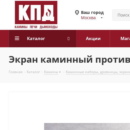
Ваш город
Москва
Каталог
Акции
Маг
Экран каминный против
Главная
-
Каталог
-
Камины
-
Каминные наборы, дровницы, экран