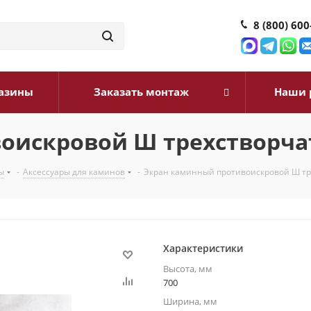
8 (800) 600
азины
Заказать монтаж
Наши 
оискровой Ш трехстворч
ы
-
Аксессуары для каминов
-
Экран каминный противоискровой Ш тр
Характеристики
Высота, мм
700
Ширина, мм