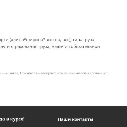
рки (длина*ширина*высота, вес), типа груза
слуги страхования груза, наличия обязательной
й заказ, Покупатель заверяет, что ознакомился и согласен с
да в курсе!
Наши контакты