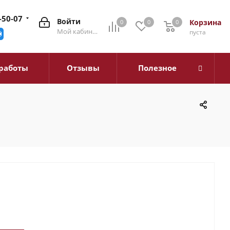
-50-07
Войти
Корзина
0
0
0
0
Мой кабинет
пуста
работы
Отзывы
Полезное