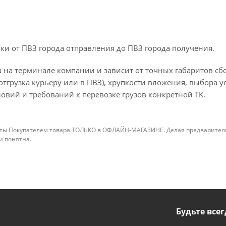
ки от ПВЗ города отправления до ПВЗ города получения.
 на терминале компании и зависит от точных габаритов сбо
отгрузка курьеру или в ПВЗ), хрупкости вложения, выбора у
овий и требований к перевозке грузов конкретной ТК.
ты Покупателем товара ТОЛЬКО в ОФЛАЙН-МАГАЗИНЕ. Делая предварительны
 и понятна.
Будьте всег