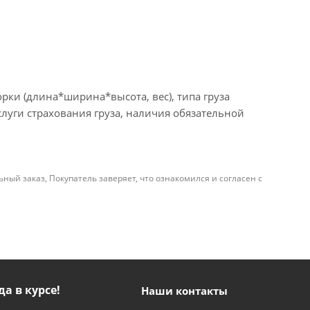
рки (длина*ширина*высота, вес), типа груза
слуги страхования груза, наличия обязательной
й заказ, Покупатель заверяет, что ознакомился и согласен с
да в курсе!
Наши контакты