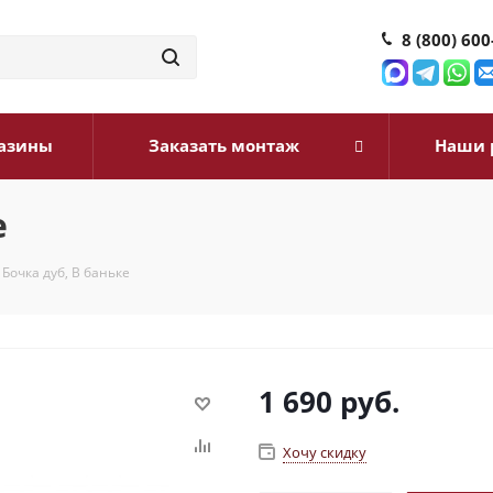
8 (800) 600
азины
Заказать монтаж
Наши 
е
 Бочка дуб, В баньке
1 690
руб.
Хочу скидку