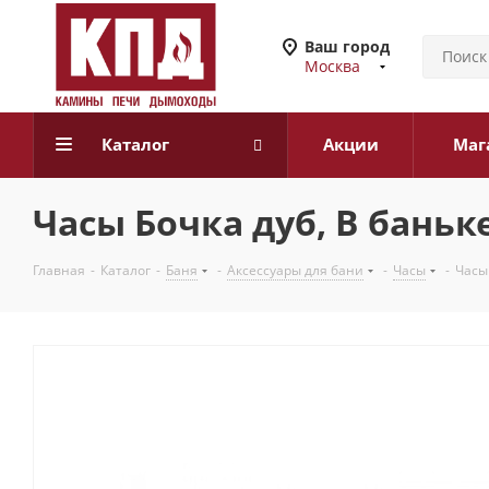
Ваш город
Москва
Каталог
Акции
Маг
Часы Бочка дуб, В баньк
Главная
-
Каталог
-
Баня
-
Аксессуары для бани
-
Часы
-
Часы