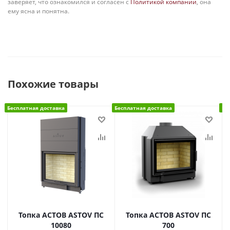
заверяет, что ознакомился и согласен с
Политикой компании
, она
ему ясна и понятна.
Похожие товары
Бесплатная доставка
Бесплатная доставка
Бе
Топка АСТОВ ASTOV ПС
Топка АСТОВ ASTOV ПС
10080
700