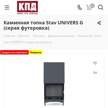
0
Каминная топка Stav UNIVERS G
(серая футеровка)
Главная
-
Каталог
-
Камины
-
Дровяные камины
-
Каминная топка
Stav UNIVERS G (серая футеровка)
Скидка на комплект
Новинка