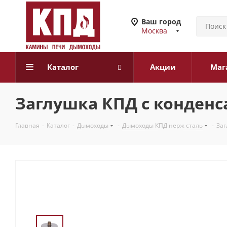
Ваш город
Москва
Каталог
Акции
Маг
Заглушка КПД с конден
Главная
-
Каталог
-
Дымоходы
-
Дымоходы КПД нерж сталь
-
Заг