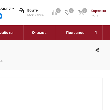
-50-07
Войти
Корзина
0
0
0
0
Мой кабинет
пуста
работы
Отзывы
Полезное
л.