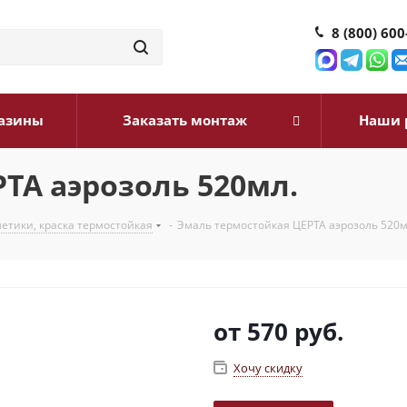
8 (800) 600
азины
Заказать монтаж
Наши 
ТА аэрозоль 520мл.
етики, краска термостойкая
-
Эмаль термостойкая ЦЕРТА аэрозоль 520м
от
570 руб.
Хочу скидку