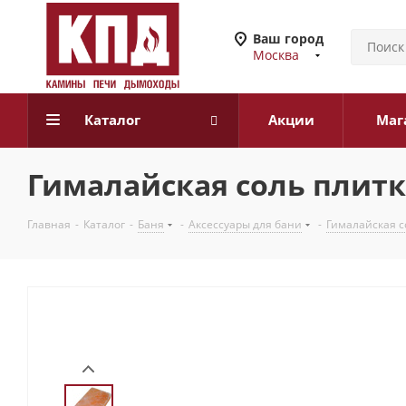
Ваш город
Москва
Каталог
Акции
Маг
Гималайская соль плитка
Главная
-
Каталог
-
Баня
-
Аксессуары для бани
-
Гималайская с