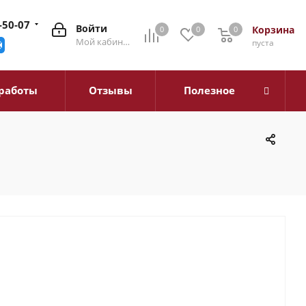
-50-07
Войти
Корзина
0
0
0
0
Мой кабинет
пуста
работы
Отзывы
Полезное