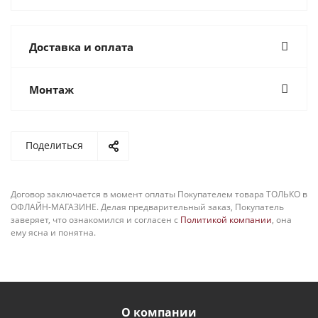
Доставка и оплата
Монтаж
Поделиться
Договор заключается в момент оплаты Покупателем товара ТОЛЬКО в
ОФЛАЙН-МАГАЗИНЕ. Делая предварительный заказ, Покупатель
заверяет, что ознакомился и согласен с
Политикой компании
, она
ему ясна и понятна.
О компании