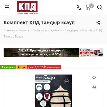
0
Комплект КПД Тандыр Есаул
Главная
-
Каталог
-
Готовим и отдыхаем
-
Тандыры
-
Комплект КПД
Тандыр Есаул
В наличии
Акция
у нас ДЕШЕВЛЕ чем в ozon