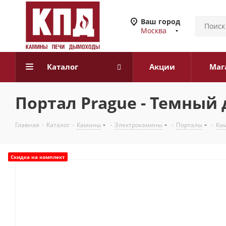
Ваш город
Москва
Каталог
Акции
Маг
Портал Prague - Темный
Главная
-
Каталог
-
Камины
-
Электрокамины
-
Порталы
-
Ка
Скидка на комплект