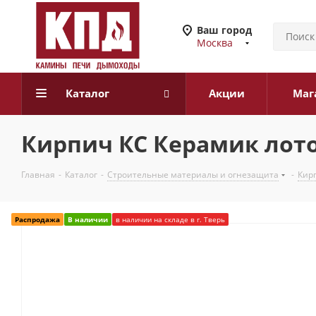
Ваш город
Москва
Каталог
Акции
Маг
Кирпич КС Керамик лот
Главная
-
Каталог
-
Строительные материалы и огнезащита
-
Кир
Распродажа
В наличии
в наличии на складе в г. Тверь