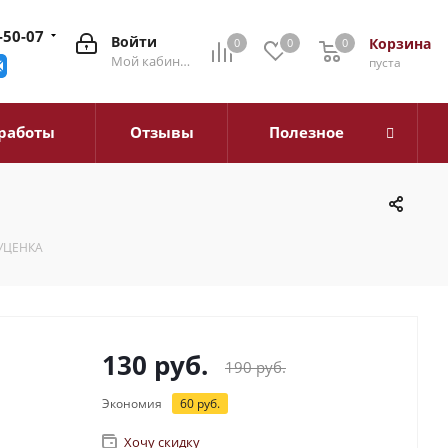
-50-07
Войти
Корзина
0
0
0
0
Мой кабинет
пуста
работы
Отзывы
Полезное
 УЦЕНКА
130
руб.
190
руб.
Экономия
60
руб.
Хочу скидку