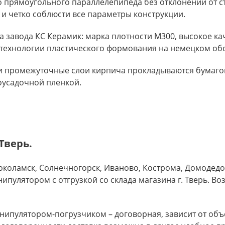
прямоугольного параллелепипеда без отклонений от с
 и четко соблюсти все параметры конструкции.
завода КС Керамик: марка плотности М300, высокое кач
 технологии пластического формования на немецком об
 и промежуточные слои кирпича прокладываются бумагой
оусадочной пленкой.
Тверь.
околамск, Солнечногорск, Иваново, Кострома, Домодед
ипулятором с отгрузкой со склада магазина г. Тверь. 
анипулятором-погрузчиком – договорная, зависит от объ