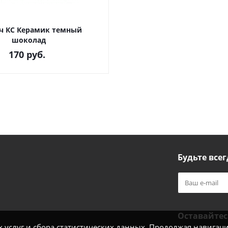
ч КС Керамик темный
шоколад
170
руб.
Будьте всег
Оставайтес
услуг и сбора статистических данных. Продолжая навигацию