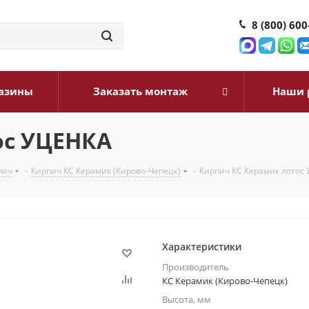
8 (800) 600
азины
Заказать монтаж
Наши 
ос УЦЕНКА
пич
-
Кирпич КС Керамик (Кирово-Чепецк)
-
Кирпич КС Керамик лотос
Характеристики
Производитель
КС Керамик (Кирово-Чепецк)
Высота, мм