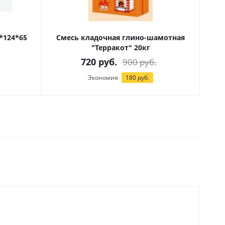
*124*65
Смесь кладочная глино-шамотная
"Терракот" 20кг
720
руб.
900
руб.
Экономия
180
руб.