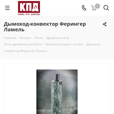
0
Дымоход-конвектор Ферингер
Ламель
Главная
-
Каталог
-
Печи
-
Дровяные печи
-
Печи дровяные для бани
-
Комплектующие к печам
-
Дымоход-
конвектор Ферингер Ламель