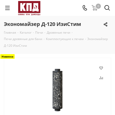
0
Экономайзер Д-120 ИзиСтим
Главная
-
Каталог
-
Печи
-
Дровяные печи
-
Печи дровяные для бани
-
Комплектующие к печам
-
Экономайзер
Д-120 ИзиСтим
Новинка