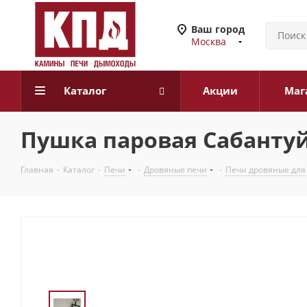
Ваш город
Москва
Каталог
Акции
Маг
Пушка паровая Сабантуй
Главная
-
Каталог
-
Печи
-
Дровяные печи
-
Печи дровяные для