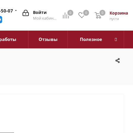
-50-07
Войти
Корзина
0
0
0
0
Мой кабинет
пуста
работы
Отзывы
Полезное