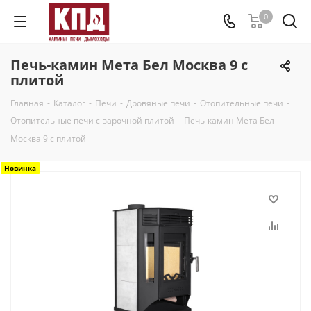
0
Печь-камин Мета Бел Москва 9 с
плитой
Главная
-
Каталог
-
Печи
-
Дровяные печи
-
Отопительные печи
-
Отопительные печи с варочной плитой
-
Печь-камин Мета Бел
Москва 9 с плитой
Новинка