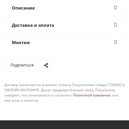
Описание
Доставка и оплата
Монтаж
Поделиться
Договор заключается в момент оплаты Покупателем товара ТОЛЬКО в
ОФЛАЙН-МАГАЗИНЕ. Делая предварительный заказ, Покупатель
заверяет, что ознакомился и согласен с
Политикой компании
, она
ему ясна и понятна.