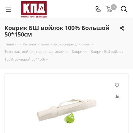
0
Коврик БШ войлок 100% Большой
50*150см
Главная
-
Каталог
-
Баня
-
Аксессуары для бани
-
Текстиль, войлок, полезные мелочи
-
Коврики
-
Коврик БШ войлок
100% Большой 50*150см