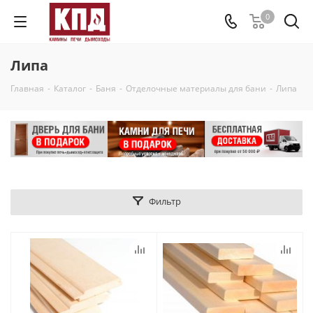
0
Липа
Главная
-
Каталог
-
Баня
-
Отделочные материалы для бани
-
Липа
Фильтр