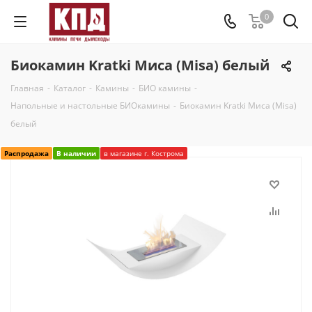
0
Биокамин Kratki Миса (Misa) белый
Главная
-
Каталог
-
Камины
-
БИО камины
-
Напольные и настольные БИОкамины
-
Биокамин Kratki Миса (Misa)
белый
Распродажа
В наличии
в магазине г. Кострома