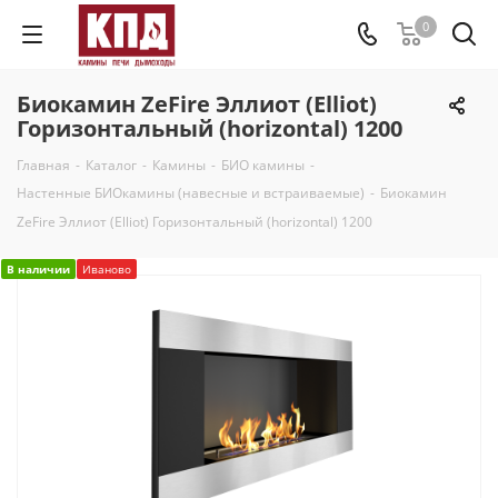
0
Биокамин ZeFire Эллиот (Elliot)
Горизонтальный (horizontal) 1200
Главная
-
Каталог
-
Камины
-
БИО камины
-
Настенные БИОкамины (навесные и встраиваемые)
-
Биокамин
ZeFire Эллиот (Elliot) Горизонтальный (horizontal) 1200
В наличии
Иваново