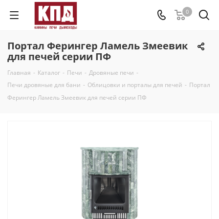
0
Портал Ферингер Ламель Змеевик
для печей серии ПФ
Главная
-
Каталог
-
Печи
-
Дровяные печи
-
Печи дровяные для бани
-
Облицовки и порталы для печей
-
Портал
Ферингер Ламель Змеевик для печей серии ПФ