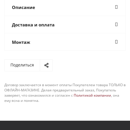
Описание
Доставка и оплата
Монтаж
Поделиться
Договор заключается в момент оплаты Покупателем товара ТОЛЬКО в
ОФЛАЙН-МАГАЗИНЕ. Делая предварительный заказ, Покупатель
заверяет, что ознакомился и согласен с
Политикой компании
, она
ему ясна и понятна.