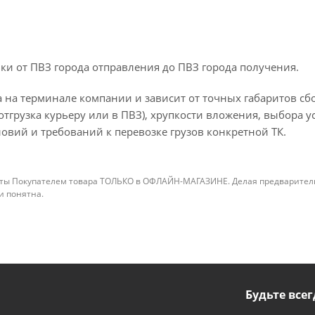
ки от ПВЗ города отправления до ПВЗ города получения.
 на терминале компании и зависит от точных габаритов сбо
отгрузка курьеру или в ПВЗ), хрупкости вложения, выбора у
овий и требований к перевозке грузов конкретной ТК.
ты Покупателем товара ТОЛЬКО в ОФЛАЙН-МАГАЗИНЕ. Делая предварительны
 и понятна.
Будьте всег