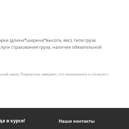
рки (длина*ширина*высота, вес), типа груза
слуги страхования груза, наличия обязательной
й заказ, Покупатель заверяет, что ознакомился и согласен с
да в курсе!
Наши контакты