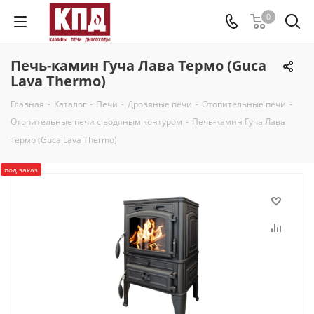
0
Печь-камин Гуча Лава Термо (Guca
Lava Thermo)
Главная
-
Каталог
-
Печи
-
Дровяные печи
-
Отопительные печи
-
Отопительные печи с водяным контуром
-
Печь-камин Гуча Лава
Термо (Guca Lava Thermo)
под заказ