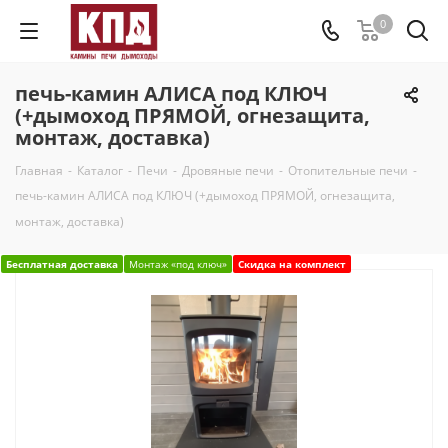
0
печь-камин АЛИСА под КЛЮЧ
(+дымоход ПРЯМОЙ, огнезащита,
монтаж, доставка)
Главная
-
Каталог
-
Печи
-
Дровяные печи
-
Отопительные печи
-
печь-камин АЛИСА под КЛЮЧ (+дымоход ПРЯМОЙ, огнезащита,
монтаж, доставка)
Бесплатная доставка
Монтаж «под ключ»
Скидка на комплект