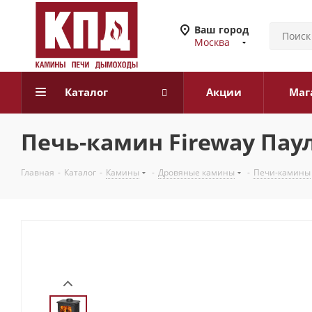
Ваш город
Москва
Каталог
Акции
Маг
Печь-камин Fireway Паул
Главная
-
Каталог
-
Камины
-
Дровяные камины
-
Печи-камины