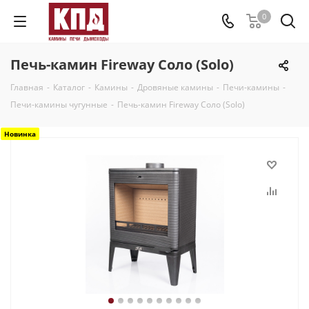
0
Печь-камин Fireway Соло (Solo)
Главная
-
Каталог
-
Камины
-
Дровяные камины
-
Печи-камины
-
Печи-камины чугунные
-
Печь-камин Fireway Соло (Solo)
Новинка