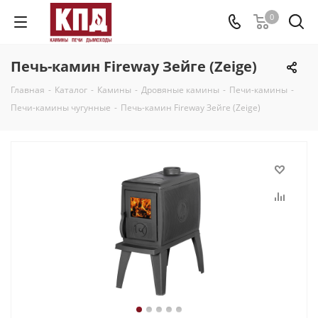
0
Печь-камин Fireway Зейге (Zeige)
Главная
-
Каталог
-
Камины
-
Дровяные камины
-
Печи-камины
-
Печи-камины чугунные
-
Печь-камин Fireway Зейге (Zeige)