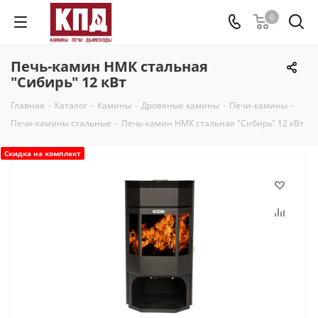
0
Печь-камин НМК стальная
"Сибирь" 12 кВт
Главная
-
Каталог
-
Камины
-
Дровяные камины
-
Печи-камины
-
Печи-камины стальные
-
Печь-камин НМК стальная "Сибирь" 12 кВт
Скидка на комплект