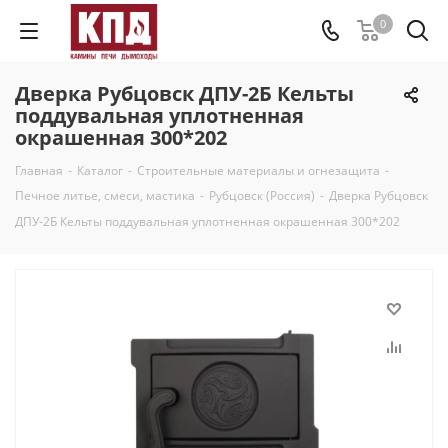
0
Дверка Рубцовск ДПУ-2Б Кельты
поддувальная уплотненная
окрашенная 300*202
Главная
-
Каталог
-
Строительные материалы и огнезащита
-
Печное литье, смеси, мастика
-
Рубцовск (Россия)
-
Дверка Рубцовск
ДПУ-2Б Кельты поддувальная уплотненная окрашенная 300*202