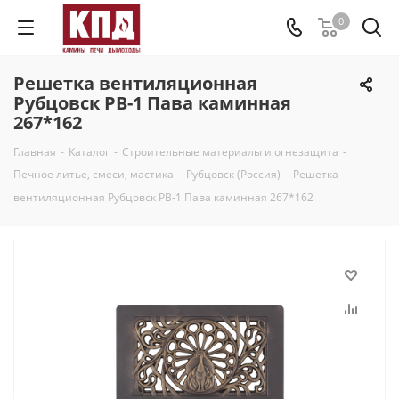
0
Решетка вентиляционная
Рубцовск РВ-1 Пава каминная
267*162
Главная
-
Каталог
-
Строительные материалы и огнезащита
-
Печное литье, смеси, мастика
-
Рубцовск (Россия)
-
Решетка
вентиляционная Рубцовск РВ-1 Пава каминная 267*162