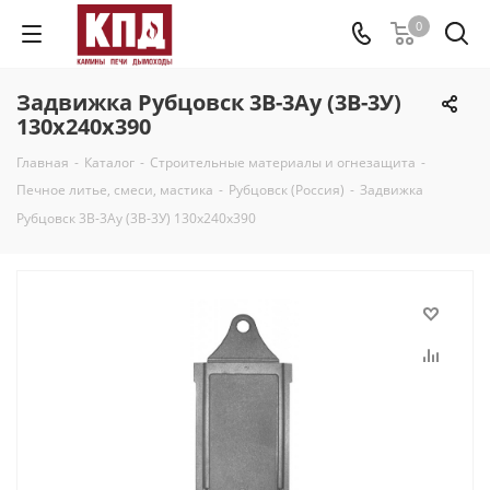
0
Задвижка Рубцовск 3В-3Ау (3В-3У)
130х240х390
Главная
-
Каталог
-
Строительные материалы и огнезащита
-
Печное литье, смеси, мастика
-
Рубцовск (Россия)
-
Задвижка
Рубцовск 3В-3Ау (3В-3У) 130х240х390