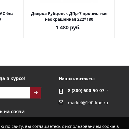
АС без
Дверка Рубцовск ДПр-7 прочистная
Две
0
неокрашенная 222*180
1 480
руб.
да в курсе!
Наши контакты
8 (800) 600-50-07
market@100-kpd.ru
ь на связи
 по сайту, вы соглашаетесь с использованием cookie в