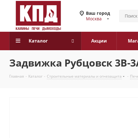
Ваш город
Москва
Каталог
Акции
Маг
Задвижка Рубцовск 3В-3А
Главная
-
Каталог
-
Строительные материалы и огнезащита
-
Печн