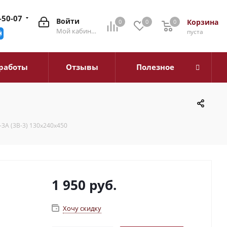
-50-07
Войти
Корзина
0
0
0
0
Мой кабинет
пуста
работы
Отзывы
Полезное
3А (3В-3) 130х240х450
1 950
руб.
Хочу скидку