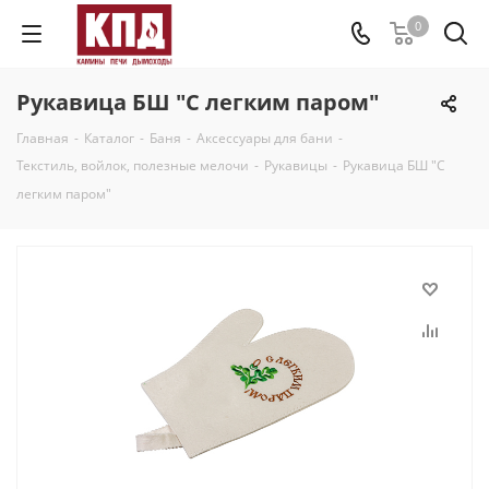
0
Рукавица БШ "С легким паром"
Главная
-
Каталог
-
Баня
-
Аксессуары для бани
-
Текстиль, войлок, полезные мелочи
-
Рукавицы
-
Рукавица БШ "С
легким паром"