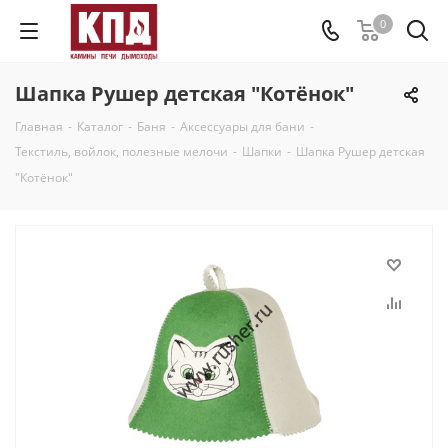
0
Шапка Рушер детская "Котёнок"
Главная
-
Каталог
-
Баня
-
Аксессуары для бани
-
Текстиль, войлок, полезные мелочи
-
Шапки
-
Шапка Рушер детская
"Котёнок"