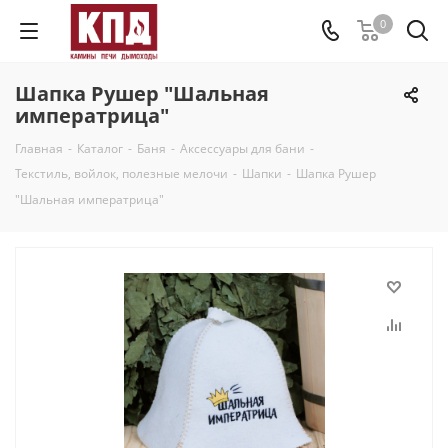
0
Шапка Рушер "Шальная
императрица"
Главная
-
Каталог
-
Баня
-
Аксессуары для бани
-
Текстиль, войлок, полезные мелочи
-
Шапки
-
Шапка Рушер
"Шальная императрица"