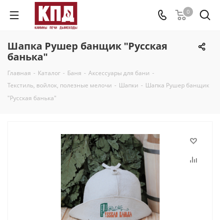
0
Шапка Рушер банщик "Русская
банька"
Главная
-
Каталог
-
Баня
-
Аксессуары для бани
-
Текстиль, войлок, полезные мелочи
-
Шапки
-
Шапка Рушер банщик
"Русская банька"