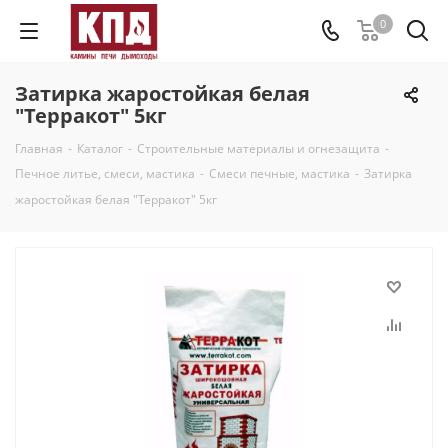
0
Затирка жаростойкая белая
"Терракот" 5кг
Главная
-
Каталог
-
Строительные материалы и огнезащита
-
Печное литье, смеси, мастика
-
Смеси печные, мастика
-
Затирка
жаростойкая белая "Терракот" 5кг